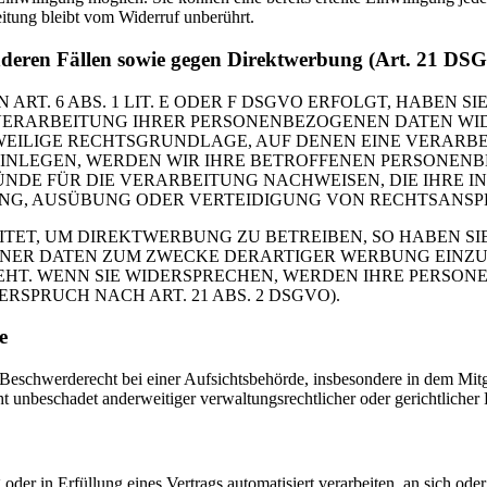
itung bleibt vom Widerruf unberührt.
nderen Fällen sowie gegen Direktwerbung (Art. 21 DS
. 6 ABS. 1 LIT. E ODER F DSGVO ERFOLGT, HABEN SIE
VERARBEITUNG IHRER PERSONENBEZOGENEN DATEN WIDE
EWEILIGE RECHTSGRUNDLAGE, AUF DENEN EINE VERARBE
NLEGEN, WERDEN WIR IHRE BETROFFENEN PERSONENBE
DE FÜR DIE VERARBEITUNG NACHWEISEN, DIE IHRE IN
G, AUSÜBUNG ODER VERTEIDIGUNG VON RECHTSANSPRÜC
T, UM DIREKTWERBUNG ZU BETREIBEN, SO HABEN SIE
ER DATEN ZUM ZWECKE DERARTIGER WERBUNG EINZULEG
EHT. WENN SIE WIDERSPRECHEN, WERDEN IHRE PERSO
PRUCH NACH ART. 21 ABS. 2 DSGVO).
e
schwerderecht bei einer Aufsichtsbehörde, insbesondere in dem Mitgli
 unbeschadet anderweitiger verwaltungsrechtlicher oder gerichtlicher 
oder in Erfüllung eines Vertrags automatisiert verarbeiten, an sich od