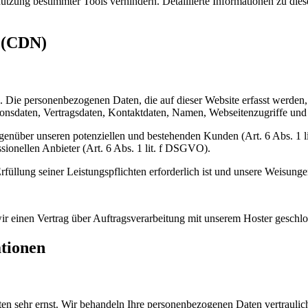
utzung bestimmter Tools verhindern. Detaillierte Informationen zu die
s (CDN)
). Die personenbezogenen Daten, die auf dieser Website erfasst werden
nsdaten, Vertragsdaten, Kontaktdaten, Namen, Webseitenzugriffe und s
genüber unseren potenziellen und bestehenden Kunden (Art. 6 Abs. 1 l
sionellen Anbieter (Art. 6 Abs. 1 lit. f DSGVO).
rfüllung seiner Leistungspflichten erforderlich ist und unsere Weisung
r einen Vertrag über Auftragsverarbeitung mit unserem Hoster geschlo
ationen
ten sehr ernst. Wir behandeln Ihre personenbezogenen Daten vertraulic