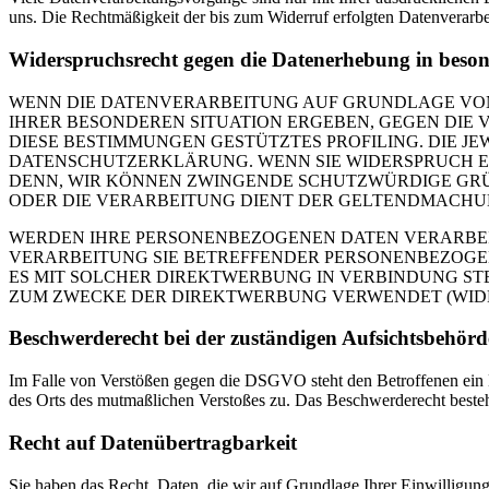
uns. Die Rechtmäßigkeit der bis zum Widerruf erfolgten Datenverarbe
Widerspruchsrecht gegen die Datenerhebung in beso
WENN DIE DATENVERARBEITUNG AUF GRUNDLAGE VON ART
IHRER BESONDEREN SITUATION ERGEBEN, GEGEN DIE 
DIESE BESTIMMUNGEN GESTÜTZTES PROFILING. DIE J
DATENSCHUTZERKLÄRUNG. WENN SIE WIDERSPRUCH EI
DENN, WIR KÖNNEN ZWINGENDE SCHUTZWÜRDIGE GRÜN
ODER DIE VERARBEITUNG DIENT DER GELTENDMACHUN
WERDEN IHRE PERSONENBEZOGENEN DATEN VERARBEITE
VERARBEITUNG SIE BETREFFENDER PERSONENBEZOGEN
ES MIT SOLCHER DIREKTWERBUNG IN VERBINDUNG ST
ZUM ZWECKE DER DIREKTWERBUNG VERWENDET (WIDERS
Beschwerderecht bei der zuständigen Aufsichtsbehörd
Im Falle von Verstößen gegen die DSGVO steht den Betroffenen ein Be
des Orts des mutmaßlichen Verstoßes zu. Das Beschwerderecht besteht
Recht auf Datenübertragbarkeit
Sie haben das Recht, Daten, die wir auf Grundlage Ihrer Einwilligung 