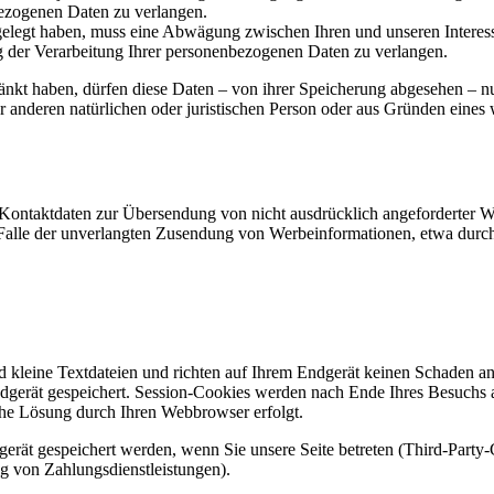
ezogenen Daten zu verlangen.
legt haben, muss eine Abwägung zwischen Ihren und unseren Interess
g der Verarbeitung Ihrer personenbezogenen Daten zu verlangen.
änkt haben, dürfen diese Daten – von ihrer Speicherung abgesehen – n
anderen natürlichen oder juristischen Person oder aus Gründen eines w
Kontaktdaten zur Übersendung von nicht ausdrücklich angeforderter W
 im Falle der unverlangten Zusendung von Werbeinformationen, etwa dur
d kleine Textdateien und richten auf Ihrem Endgerät keinen Schaden a
dgerät gespeichert. Session-Cookies werden nach Ende Ihres Besuchs 
sche Lösung durch Ihren Webbrowser erfolgt.
rät gespeichert werden, wenn Sie unsere Seite betreten (Third-Party
g von Zahlungsdienstleistungen).