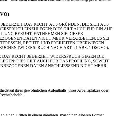
GVO)
 JEDERZEIT DAS RECHT, AUS GRÜNDEN, DIE SICH AUS
RSPRUCH EINZULEGEN; DIES GILT AUCH FÜR EIN AUF
ITUNG BERUHT, ENTNEHMEN SIE DIESER
ZOGENEN DATEN NICHT MEHR VERARBEITEN, ES SEI
TERESSEN, RECHTE UND FREIHEITEN ÜBERWIEGEN
HEN (WIDERSPRUCH NACH ART. 21 ABS. 1 DSGVO).
 DAS RECHT, JEDERZEIT WIDERSPRUCH GEGEN DIE
EN; DIES GILT AUCH FÜR DAS PROFILING, SOWEIT
NENBEZOGENEN DATEN ANSCHLIESSEND NICHT MEHR
edstaat ihres gewöhnlichen Aufenthalts, ihres Arbeitsplatzes oder
Rechtsbehelfe.
er an einen Dritten in einem gängigen, maschinenlesbaren Format